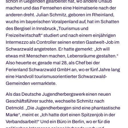
schon in Gegenden gearbeitet hat, wo andere Urlaub
machen und das Fernsehen eine Heimatserie nach der
anderen dreht. Julian Schmitz, geboren im Rheinland,
wuchs im bayerischen Voralpenland auf, hat im Schatten
des Bergisel in Innsbruck „Tourismus und
Freizeitwirtschaft“ studiert und nach einem einjährigen
Intermezzo als Controller seinen ersten Gastwelt-Job im
Schwarzwald angetreten. Er hatte gemerkt: „Ich will
etwas mit Menschen machen, Lebensräume gestalten.“
Also heuerte er, gerade mal 28, als Chef bei der
Ferienland Schwarzwald GmbH an, wo er fünf Jahre lang
eine Handvoll tourismusorientierter Schwarzwald-
Gemeinden vermarktete.
Als das Deutsche Jugendherbergswerk einen neuen
Geschäftsführer suchte, wechselte Schmitz nach
Detmold. „Die Jugendherbergen sind eine phantastische
Marke“, meint er. „Ich hatte dort einen Spitzenjob in der
Verbandsarbeit!“ Und ein Büro in Berlin, wo er für die