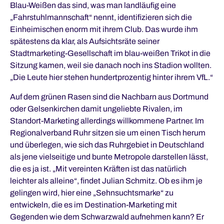
Blau-Weißen das sind, was man landläufig eine
„Fahrstuhlmannschaft“ nennt, identifizieren sich die
Einheimischen enorm mit ihrem Club. Das wurde ihm
spätestens da klar, als Aufsichtsräte seiner
Stadtmarketing-Gesellschaft im blau-weißen Trikot in die
Sitzung kamen, weil sie danach noch ins Stadion wollten.
„Die Leute hier stehen hundertprozentig hinter ihrem VfL.“
Auf dem grünen Rasen sind die Nachbarn aus Dortmund
oder Gelsenkirchen damit ungeliebte Rivalen, im
Standort-Marketing allerdings willkommene Partner. Im
Regionalverband Ruhr sitzen sie um einen Tisch herum
und überlegen, wie sich das Ruhrgebiet in Deutschland
als jene vielseitige und bunte Metropole darstellen lässt,
die es ja ist. „Mit vereinten Kräften ist das natürlich
leichter als alleine“, findet Julian Schmitz. Ob es ihm je
gelingen wird, hier eine „Sehnsuchtsmarke“ zu
entwickeln, die es im Destination-Marketing mit
Gegenden wie dem Schwarzwald aufnehmen kann? Er