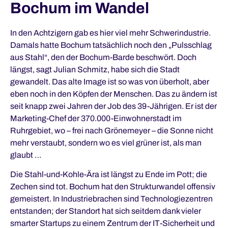
Bochum im Wandel
In den Achtzigern gab es hier viel mehr Schwerindustrie.
Damals hatte Bochum tatsächlich noch den „Pulsschlag
aus Stahl“, den der Bochum-Barde beschwört. Doch
längst, sagt Julian Schmitz, habe sich die Stadt
gewandelt. Das alte Image ist so was von überholt, aber
eben noch in den Köpfen der Menschen. Das zu ändern ist
seit knapp zwei Jahren der Job des 39-Jährigen. Er ist der
Marketing-Chef der 370.000-Einwohnerstadt im
Ruhrgebiet, wo – frei nach Grönemeyer – die Sonne nicht
mehr verstaubt, sondern wo es viel grüner ist, als man
glaubt …
Die Stahl-und-Kohle-Ära ist längst zu Ende im Pott; die
Zechen sind tot. Bochum hat den Strukturwandel offensiv
gemeistert. In Industriebrachen sind Technologiezentren
entstanden; der Standort hat sich seitdem dank vieler
smarter Startups zu einem Zentrum der IT-Sicherheit und