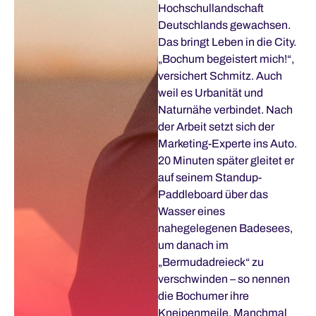
Hochschullandschaft
Deutschlands gewachsen.
Das bringt Leben in die City.
„Bochum begeistert mich!“,
versichert Schmitz. Auch
weil es Urbanität und
Naturnähe verbindet. Nach
der Arbeit setzt sich der
Marketing-Experte ins Auto.
20 Minuten später gleitet er
auf seinem Standup-
Paddleboard über das
Wasser eines
nahegelegenen Badesees,
um danach im
„Bermudadreieck“ zu
verschwinden – so nennen
die Bochumer ihre
Kneipenmeile. Manchmal