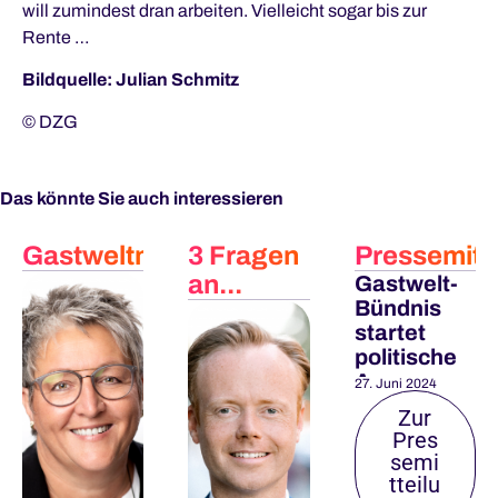
will zumindest dran arbeiten. Vielleicht sogar bis zur
Rente …
Bildquelle: Julian Schmitz
© DZG
Das könnte Sie auch interessieren
Gastweltmacher
3 Fragen
Pressemitt
an...
Gastwelt-
Bündnis
startet
politische
Awareness
27. Juni 2024
-
Zur
Kampagne
Pres
semi
tteilu