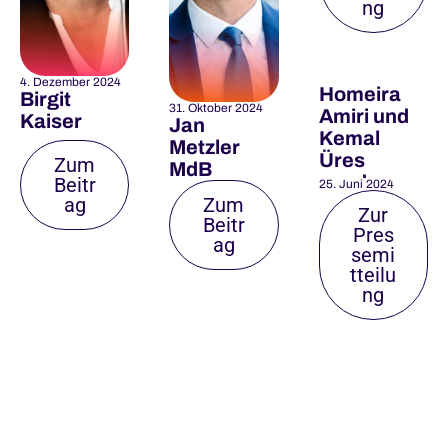
ng
4. Dezember 2024
Homeira
Birgit
31. Oktober 2024
Amiri und
Kaiser
Jan
Kemal
Metzler
Üres
Zum
MdB
werden
Beitr
25. Juni 2024
ag
Zum
Gesichter
Zur
Beitr
der neuen
Pres
ag
Awareness
semi
-
tteilu
Kampagne
ng
der
Gastwelt